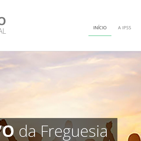
O
INÍCIO
A IPSS
AL
VO
da Freguesia