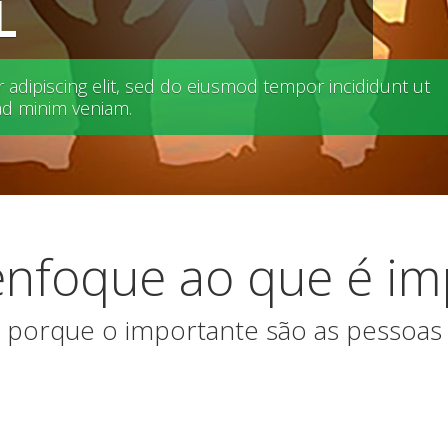
L
adipiscing elit, sed do eiusmod tempor incididunt ut
ad minim veniam.
nfoque ao que é im
porque o importante são as pessoas