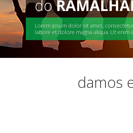
do
RAMALHA
Lorem ipsum dolor sit amet, consectetur 
labore et dolore magna aliqua. Ut enim 
damos e