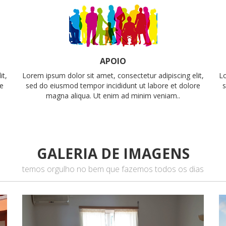
APOIO
it,
Lorem ipsum dolor sit amet, consectetur adipiscing elit,
Lo
re
sed do eiusmod tempor incididunt ut labore et dolore
s
magna aliqua. Ut enim ad minim veniam..
GALERIA DE IMAGENS
temos orgulho no bem que fazemos todos os dias